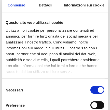
Consenso
Dettagli
Informazioni sui cookie
Ogni ricetta va “tarata” sulla base del tuo piano alimentare
personalizzato in base all’obiettivo che hai concordato con il
tuo nutrizionista 😉
Questo sito web utilizza i cookie
Contatta il tuo nuovo Nutrizionista Oggi!
Utilizziamo i cookie per personalizzare contenuti ed
Vuoi migliorare la tua salute e il tuo benessere attraverso
annunci, per fornire funzionalità dei social media e per
una corretta alimentazione?
analizzare il nostro traffico. Condividiamo inoltre
Un nutrizionista specializzato può guidarti verso abitudini
informazioni sul modo in cui utilizzi il nostro sito con i
alimentari sane e bilanciate, personalizzate secondo le tue
nostri partner che si occupano di analisi dei dati web,
esigenze specifiche.
pubblicità e social media, i quali potrebbero combinarle
con altre informazioni che hai fornito loro o che hanno
📞 **Chiama ora** il
+39 371 591 2105
per fissare un
raccolto dal tuo utilizzo dei loro servizi.
appuntamento con un nutrizionista esperto!
📧 **Invia una email** a
info@tennutrizione.com
per
Selezione
maggiori informazioni!
Necessari
del
Non aspettare! Il primo passo verso una vita più sana inizia
consenso
con una consulenza professionale.
Contattaci oggi
stesso
Preferenze
e inizia il tuo percorso verso il benessere!