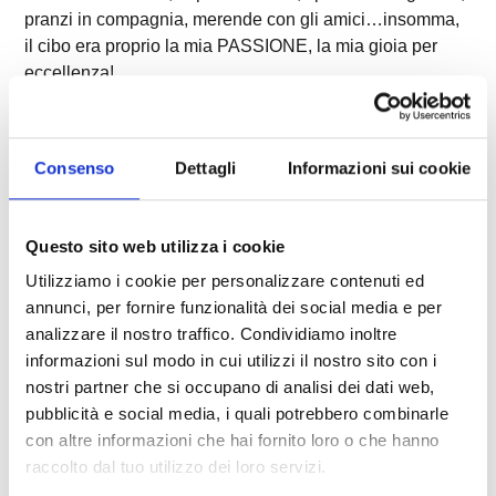
pranzi in compagnia, merende con gli amici…insomma,
il cibo era proprio la mia PASSIONE, la mia gioia per
eccellenza!
Il mio SOGNO fin da piccolo è sempre stato quello di
avere un bel fisico ma…senza rinunciare al tanto amato
Consenso
Dettagli
Informazioni sui cookie
cibo!
Con l’inizio delle scuole superiori iniziano le prime
difficoltà: i compagni ridono di me, del mio sovrappeso,
Questo sito web utilizza i cookie
del mio viso “cicciottello” e iniziano a prendermi in giro.
Utilizziamo i cookie per personalizzare contenuti ed
Quando mangio a scuola mi sento a disagio e durante
annunci, per fornire funzionalità dei social media e per
l’ora di attività fisica non riesco a svolgere gli esercizi
analizzare il nostro traffico. Condividiamo inoltre
bene come i miei compagni. Sono impacciato. Tutto ciò
informazioni sul modo in cui utilizzi il nostro sito con i
mi demoralizza e mi fa sentire “diverso” dagli altri,
nostri partner che si occupano di analisi dei dati web,
l’autostima peggiora e io tendo sempre più a chiudermi
pubblicità e social media, i quali potrebbero combinarle
in me stesso. La voglia di andare a scuola è sempre
con altre informazioni che hai fornito loro o che hanno
meno e le paranoie sempre di più.
raccolto dal tuo utilizzo dei loro servizi.
Ma il 28 febbraio di 15 anni fa, giorno del mio