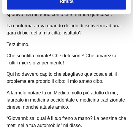
Dopo giorni, mesi e addirittura anni di costante
Rifiuta
allenamento il mio fisico cambia, miglioro a livello
sportivo ma mi rendo conto che “manca qualcosa”.
La conferma arriva quando decido di iscrivermi ad una
gara di bici della mia città: risultato?
Terzultimo.
Che sconfitta morale! Che delusione! Che amarezza!
Tutti i miei sforzi per niente!
Qui ho davvero capito che sbagliavo qualcosa e si, il
problema era proprio il cibo: il mio amato cibo.
A farmelo notare fu un Medico molto più adulto di me,
laureato in medicina occidentale e medicina tradizionale
cinese, nonché attuale amico.
“Giovanni: sai qual è il tuo freno a mano? La benzina che
metti nella tua automobile” mi disse.