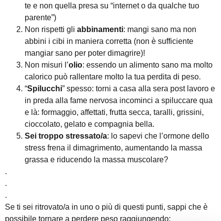
te e non quella presa su “internet o da qualche tuo
parente”)
Non rispetti gli
abbinamenti
: mangi sano ma non
abbini i cibi in maniera corretta (non è sufficiente
mangiar sano per poter dimagrire)!
Non misuri l’
olio
: essendo un alimento sano ma molto
calorico può rallentare molto la tua perdita di peso.
“
Spilucchi
” spesso: torni a casa alla sera post lavoro e
in preda alla fame nervosa incominci a spiluccare qua
e là: formaggio, affettati, frutta secca, taralli, grissini,
cioccolato, gelato e compagnia bella.
Sei troppo stressato/a
: lo sapevi che l’ormone dello
stress frena il dimagrimento, aumentando la massa
grassa e riducendo la massa muscolare?
.
.
.
Se ti sei ritrovato/a in uno o più di questi punti
, sappi che è
possibile tornare a perdere peso raggiungendo: