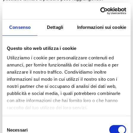
1) un netto
aumento dell’
energia
giornaliera
2)
miglioramento
del tuo
metabolismo
corporeo
3)
miglioramento
della tua
salute fisica e mentale
Consenso
Dettagli
Informazioni sui cookie
4)
riduzione dei
dolori articolari
(es. schiena e ginocchia)
legati al sovrappeso
5) un
peso stabile per sempre
Questo sito web utilizza i cookie
Utilizziamo i cookie per personalizzare contenuti ed
Per farlo in maniera corretta, se vuoi migliorare il tuo peso, la
annunci, per fornire funzionalità dei social media e per
tua salute, avere più energia e concentrazione, sentirti forte
analizzare il nostro traffico. Condividiamo inoltre
e vitale,
hai bisogno di imparare a mangiare
informazioni sul modo in cui utilizzi il nostro sito con i
correttamente
(rispettando i tuoi fabbisogni ed esigenze
nostri partner che si occupano di analisi dei dati web,
nutrizionali)
avendo il giusto supporto
(fornito da una
pubblicità e social media, i quali potrebbero combinarle
guida esperta)
per diventare autonomo/a a vita.
con altre informazioni che hai fornito loro o che hanno
raccolto dal tuo utilizzo dei loro servizi.
Se hai bisogno di aiuto e supporto attraverso un
percorso
su misura per te
,
sappi che noi di TEN aiutiamo decine di
Selezione
persone ogni giorno a star meglio e vedersi meglio
😊
Necessari
del