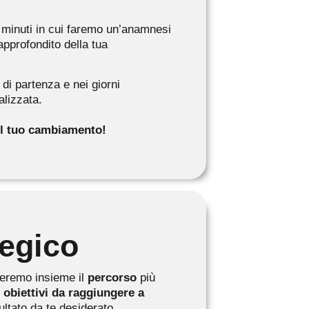
 minuti in cui faremo un’anamnesi
approfondito della tua
 di partenza e nei giorni
alizzata.
 il tuo cambiamento!
tegico
teremo insieme il
percorso
più
i
obiettivi da raggiungere a
sultato da te desiderato.