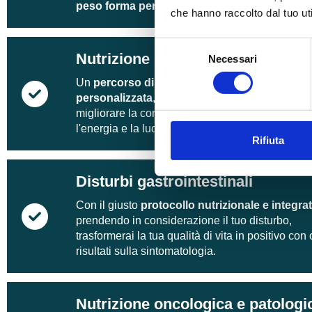
peso forma per sempre.
che hanno raccolto dal tuo uti
Selezione
Nutrizione sportiva
Necessari
del
consenso
Un
percorso di nutrizione e integrazione
personalizzata
, per incrementare le performanc
migliorare la composizione corporea, l'aspetto fi
l'energia e la lucidità mentale.
Rifiuta
Disturbi gastrointestinali
Con il giusto
protocollo nutrizionale e integra
prendendo in considerazione il tuo disturbo,
trasformerai la tua qualità di vita in positivo con 
risultati sulla sintomatologia.
Nutrizione oncologica e patologi