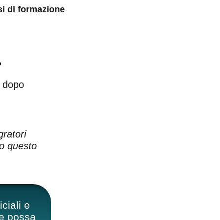
si di formazione
?
dopo
gratori
to questo
ciali e
he possa