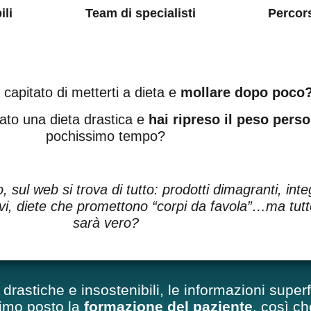
ili
Team di specialisti
Percor
 capitato di metterti a dieta e
mollare dopo poco
ato una dieta drastica e
hai ripreso il peso perso
pochissimo tempo?
o, sul web si trova di tutto: prodotti dimagranti, inte
tivi, diete che promettono “corpi da favola”…ma tut
sarà vero?
drastiche e insostenibili, le informazioni superfi
imo posto la
formazione del paziente
, così c