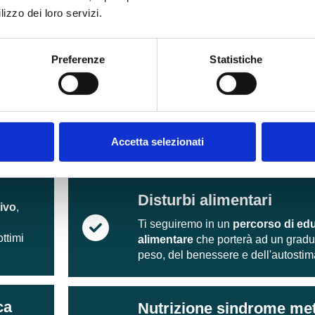
patologie e complicanze
durante la
lizzo dei loro servizi.
parto e la fase post parto.
Preferenze
Statistiche
Nutrizione età pediatrica
adolescenziale
e,
sico ,
Educazione alimentare all'intero nuc
insegnando le basi dell'alimentazion
Accetta selezionati
famiglia.
Disturbi alimentari
tivo
,
Ti seguiremo in un
percorso di ed
ottimi
alimentare
che porterà ad un grad
peso, del benessere e dell'autostim
ca
Nutrizione sindrome met