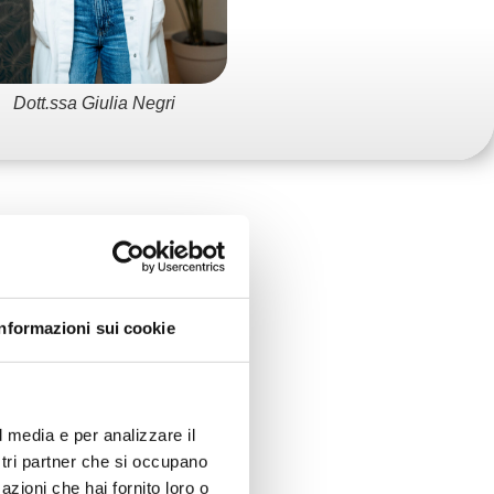
Dott.ssa Giulia Negri
Dott. Matteo Somaini
Informazioni sui cookie
re la futura
 l'alimentazione e
l media e per analizzare il
 importante e
ostri partner che si occupano
insorgenza di
azioni che hai fornito loro o