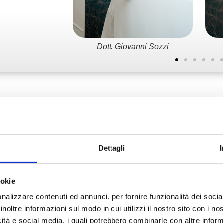
atella Fantone
Dott. Giovanni Sozzi
possiamo aiutarti
Dettagli
Nutrizione in gravidanza
ookie
 e a
Un
percorso nutrizionale per aiuta
 vita.
mamma
a gestire in modo adeguato
nalizzare contenuti ed annunci, per fornire funzionalità dei socia
l'aumento del peso in una fase così
inoltre informazioni sul modo in cui utilizzi il nostro sito con i n
l tuo
delicata, con l'obiettivo di ridurre l'
icità e social media, i quali potrebbero combinarle con altre inform