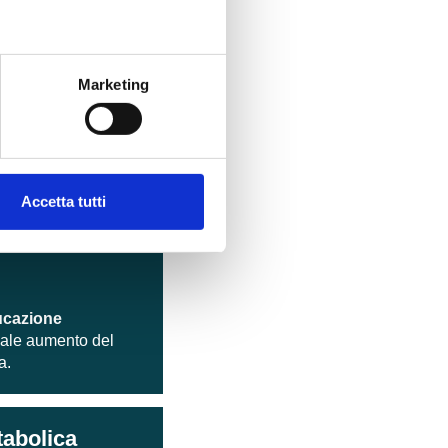
 gravidanza, il
Marketing
 e
leo familiare,
e sana a tutta la
Accetta tutti
ucazione
uale aumento del
a.
abolica