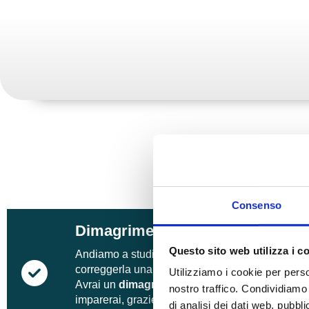
Dr. Giovanni Bertinieri
Dott.ssa Don
Come 
Consenso
Dimagrimento
Questo sito web utilizza i c
Andiamo a studiare la causa del tuo sovrappeso
correggerla una volta per tutte cambiando stile di
Utilizziamo i cookie per perso
Avrai un
dimagrimento graduale e di qualità
e
nostro traffico. Condividiamo 
imparerai, grazie alla formazione, a
mantenere i
di analisi dei dati web, pubbl