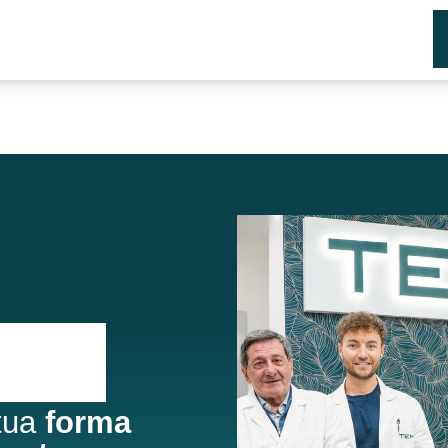
 tua
forma